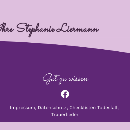
hre Stephanie Liermann
Gut zu wissen
Impressum,
Datenschu
tz,
Checklisten Todesfall,
Trauerlieder