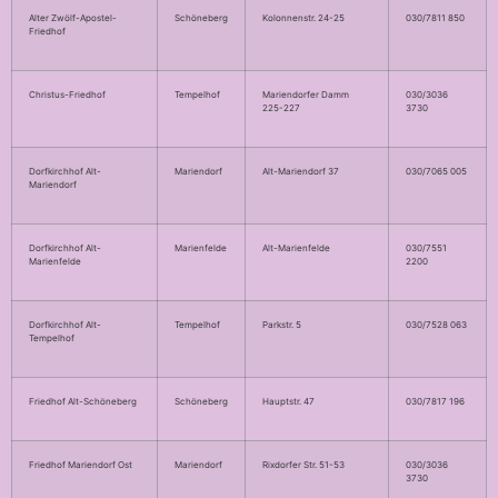
Alter Zwölf-Apostel-
Schöneberg
Kolonnenstr. 24-25
030/7811 850
Friedhof
Christus-Friedhof
Tempelhof
Mariendorfer Damm
030/3036
225-227
3730
Dorfkirchhof Alt-
Mariendorf
Alt-Mariendorf 37
030/7065 005
Mariendorf
Dorfkirchhof Alt-
Marienfelde
Alt-Marienfelde
030/7551
Marienfelde
2200
Dorfkirchhof Alt-
Tempelhof
Parkstr. 5
030/7528 063
Tempelhof
Friedhof Alt-Schöneberg
Schöneberg
Hauptstr. 47
030/7817 196
Friedhof Mariendorf Ost
Mariendorf
Rixdorfer Str. 51-53
030/3036
3730