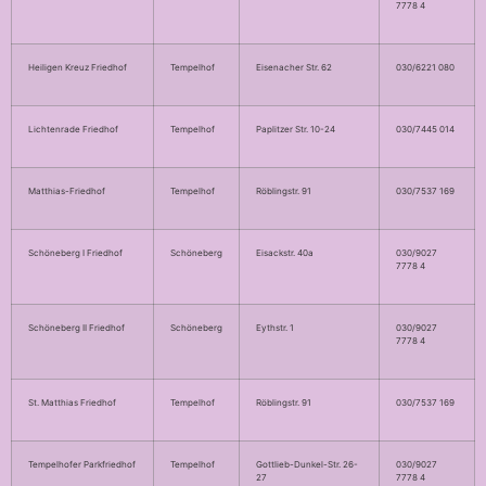
7778 4
Heiligen Kreuz Friedhof
Tempelhof
Eisenacher Str. 62
030/6221 080
Lichtenrade Friedhof
Tempelhof
Paplitzer Str. 10-24
030/7445 014
Matthias-Friedhof
Tempelhof
Röblingstr. 91
030/7537 169
Schöneberg I Friedhof
Schöneberg
Eisackstr. 40a
030/9027
7778 4
Schöneberg II Friedhof
Schöneberg
Eythstr. 1
030/9027
7778 4
St. Matthias Friedhof
Tempelhof
Röblingstr. 91
030/7537 169
Tempelhofer Parkfriedhof
Tempelhof
Gottlieb-Dunkel-Str. 26-
030/9027
27
7778 4