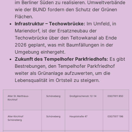
im Berliner Süden zu realisieren. Umweltverbände
wie der BUND fordern den Schutz der Grünen
Flächen.
Infrastruktur – Techowbrücke:
Im Umfeld, in
Mariendorf, ist der Ersatzneubau der
Techowbrücke über den Teltowkanal ab Ende
2026 geplant, was mit Baumfällungen in der
Umgebung einhergeht.
Zukunft des Tempelhofer Parkfriedhofs:
Es gibt
Bestrebungen, den Tempelhofer Parkfriedhof
weiter als Grünanlage aufzuwerten, um die
Lebensqualität im Ortsteil zu steigern.
Alter St. Matthäus-
Schöneberg
Großgörschenstr. 12-14
030/7811 850
Kirchhof
Alter Kirchhof
Schöneberg
Hauptstraße 47
030/7817 196
Schöneberg