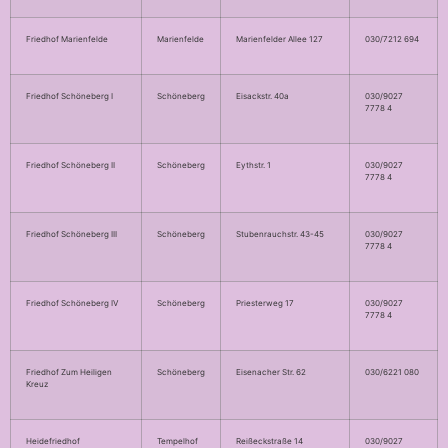
Friedhof Marienfelde
Marienfelde
Marienfelder Allee 127
030/7212 694
Friedhof Schöneberg I
Schöneberg
Eisackstr. 40a
030/9027
7778 4
Friedhof Schöneberg II
Schöneberg
Eythstr. 1
030/9027
7778 4
Friedhof Schöneberg III
Schöneberg
Stubenrauchstr. 43-45
030/9027
7778 4
Friedhof Schöneberg IV
Schöneberg
Priesterweg 17
030/9027
7778 4
Friedhof Zum Heiligen
Schöneberg
Eisenacher Str. 62
030/6221 080
Kreuz
Heidefriedhof
Tempelhof
Reißeckstraße 14
030/9027