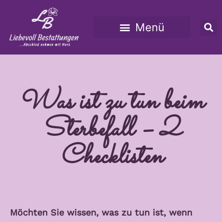
Unsere Leistungen
Was ist zu tun beim
Sterbefall – 2
Checklisten
Möchten Sie wissen, was zu tun ist, wenn